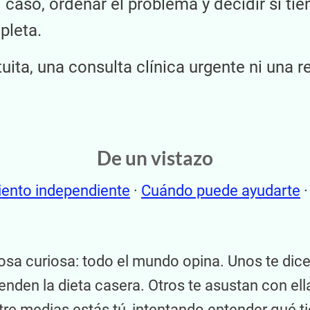
l caso, ordenar el problema y decidir si ti
pleta.
uita, una consulta clínica urgente ni una 
De un vistazo
ento independiente
·
Cuándo puede ayudarte
sa curiosa: todo el mundo opina. Unos te dicen
enden la dieta casera. Otros te asustan con e
ntre medias estás tú, intentando entender qué t