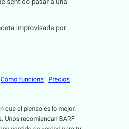
ene sentido pasar a una
receta improvisada por
·
Cómo funciona
·
Precios
·
 que el pienso es lo mejor.
lla. Unos recomiendan BARF
iene sentido de verdad para tu