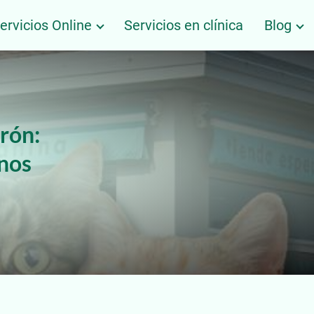
ervicios Online
Servicios en clínica
Blog
arón:
enos