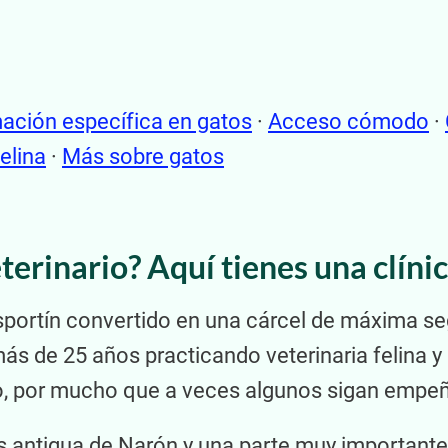
ación específica en gatos
·
Acceso cómodo
·
elina
·
Más sobre gatos
eterinario? Aquí tienes una clíni
nsportín convertido en una cárcel de máxima seg
más de 25 años practicando veterinaria felina
 por mucho que a veces algunos sigan empeñ
s antigua de Narón y una parte muy importante 