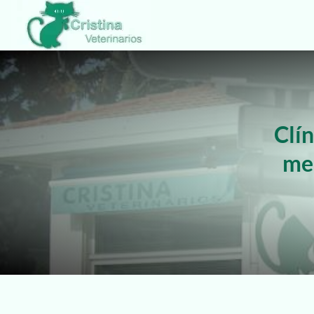
Clín
med