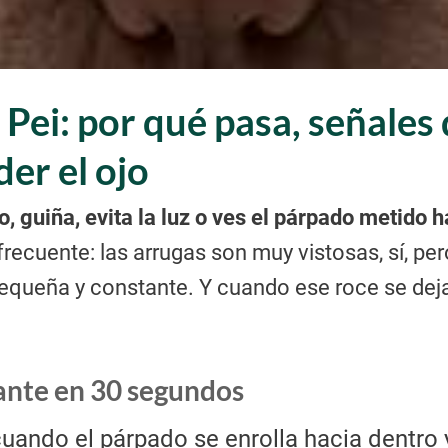
Pei: por qué pasa, señales
er el ojo
so, guiña, evita la luz o ves el párpado metido 
frecuente: las arrugas son muy vistosas, sí, p
equeña y constante. Y cuando ese roce se deja 
ante en 30 segundos
uando el párpado se enrolla hacia dentro y