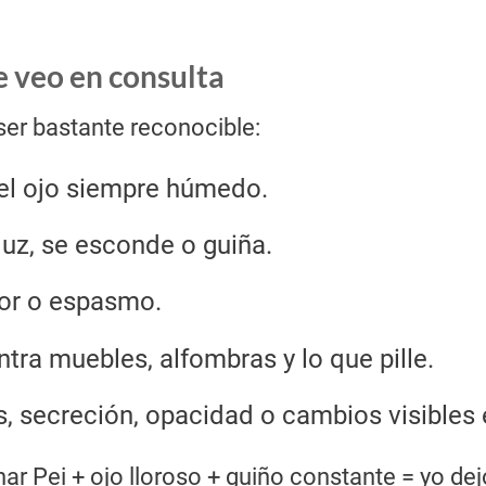
e veo en consulta
 ser bastante reconocible:
 el ojo siempre húmedo.
 luz, se esconde o guiña.
or o espasmo.
ntra muebles, alfombras y lo que pille.
 secreción, opacidad o cambios visibles e
ar Pei + ojo lloroso + guiño constante = yo dej