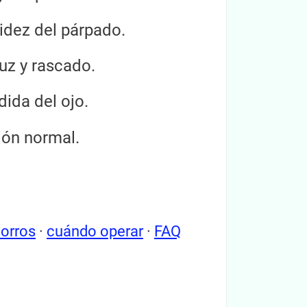
idez del párpado.
luz y rascado.
dida del ojo.
ión normal.
orros
·
cuándo operar
·
FAQ