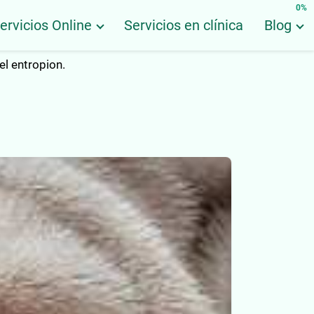
0%
ervicios Online
Servicios en clínica
Blog
el entropion.