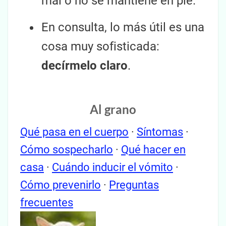
mal o no se mantiene en pie.
En consulta, lo más útil es una
cosa muy sofisticada:
decírmelo claro
.
Al grano
Qué pasa en el cuerpo
·
Síntomas
·
Cómo sospecharlo
·
Qué hacer en
casa
·
Cuándo inducir el vómito
·
Cómo prevenirlo
·
Preguntas
frecuentes