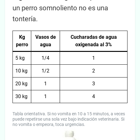
un perro somnoliento no es una
tontería.
Kg
Vasos de
Cucharadas de agua
perro
agua
oxigenada al 3%
5 kg
1/4
1
10 kg
1/2
2
20 kg
1
3
30 kg
1
4
Tabla orientativa. Si no vomita en 10 a 15 minutos, a veces
puede repetirse una sola vez bajo indicación veterinaria. Si
no vomita o empeora, toca urgencias.